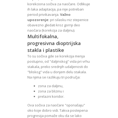
korekciona sočiva za naočare. Odlikuje
ih laka adaptacija, pa nije potreban
period privikavanja.
Važno
upozorenje:
pri silasku niz stepenice
obavezno gledati kroz gornji deo
naočara (korekcija za daljinu).
Multifokalna,
progresivna dioptrijska
stakla i plastike
To su sočiva gde se korekcija menja
postupno, od "daljinskog" vida pri vrhu
stakala, preko srednjih udaljenosti do
"bliskog" vida u donjem delu stakala.
Na njima se razlikuju tri područja:
zona za daljinu,
zona za blizinu i
prelazni koridor.
Ova sočiva za naočare "oponašaju"
oko koje dobro vidi. Takva postepena
progresija pomaže oku da se lako