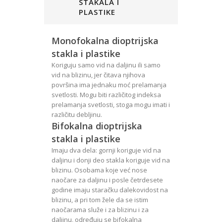
STAKALA I
PLASTIKE
Monofokalna dioptrijska
stakla i plastike
Koriguju samo vid na daljinu ili samo
vid na blizinu, jer čitava njihova
površina ima jednaku moć prelamanja
svetlosti. Mogu biti različitog indeksa
prelamanja svetlosti, stoga mogu imati i
različitu debljinu.
Bifokalna dioptrijska
stakla i plastike
Imaju dva dela: gornji koriguje vid na
daljinu i donji deo stakla koriguje vid na
blizinu. Osobama koje već nose
naočare za daljinu i posle četrdesete
godine imaju staračku dalekovidost na
blizinu, a pri tom žele da se istim
naočarama služe i za blizinu i za
daljinu, određuju se bifokalna