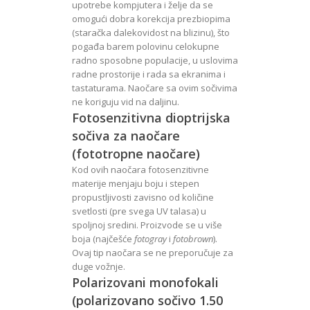
upotrebe kompjutera i želje da se
omogući dobra korekcija prezbiopima
(staračka dalekovidost na blizinu), što
pogađa barem polovinu celokupne
radno sposobne populacije, u uslovima
radne prostorije i rada sa ekranima i
tastaturama. Naočare sa ovim sočivima
ne koriguju vid na daljinu.
Fotosenzitivna dioptrijska
sočiva za naočare
(fototropne naočare)
Kod ovih naočara fotosenzitivne
materije menjaju boju i stepen
propustljivosti zavisno od količine
svetlosti (pre svega UV talasa) u
spoljnoj sredini. Proizvode se u više
boja (najčešće
fotogray
i
fotobrown
).
Ovaj tip naočara se ne preporučuje za
duge vožnje.
Polarizovani monofokali
(polarizovano sočivo 1.50