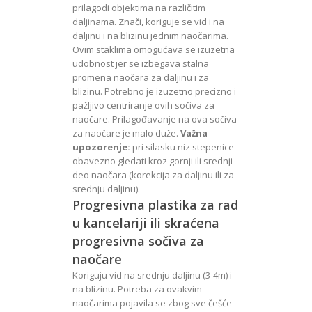
prilagodi objektima na različitim
daljinama. Znači, koriguje se vid i na
daljinu i na blizinu jednim naočarima.
Ovim staklima omogućava se izuzetna
udobnost jer se izbegava stalna
promena naočara za daljinu i za
blizinu. Potrebno je izuzetno precizno i
pažljivo centriranje ovih sočiva za
naočare. Prilagođavanje na ova sočiva
za naočare je malo duže.
Važna
upozorenje:
pri silasku niz stepenice
obavezno gledati kroz gornji ili srednji
deo naočara (korekcija za daljinu ili za
srednju daljinu).
Progresivna plastika za rad
u kancelariji ili skraćena
progresivna sočiva za
naočare
Koriguju vid na srednju daljinu (3-4m) i
na blizinu. Potreba za ovakvim
naočarima pojavila se zbog sve češće