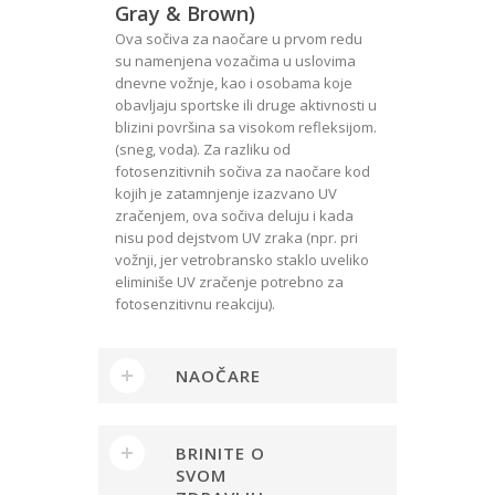
Gray & Brown)
Ova sočiva za naočare u prvom redu
su namenjena vozačima u uslovima
dnevne vožnje, kao i osobama koje
obavljaju sportske ili druge aktivnosti u
blizini površina sa visokom refleksijom.
(sneg, voda). Za razliku od
fotosenzitivnih sočiva za naočare kod
kojih je zatamnjenje izazvano UV
zračenjem, ova sočiva deluju i kada
nisu pod dejstvom UV zraka (npr. pri
vožnji, jer vetrobransko staklo uveliko
eliminiše UV zračenje potrebno za
fotosenzitivnu reakciju).
NAOČARE
BRINITE O
SVOM